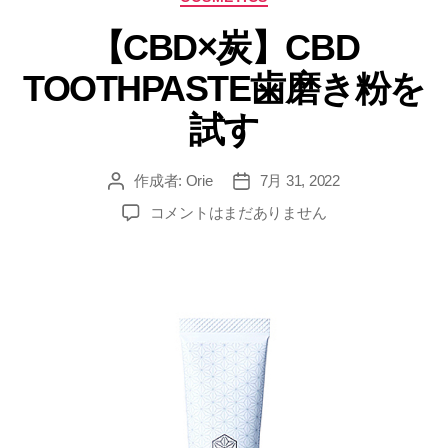
テ
【CBD×炭】CBD
ゴ
リ
TOOTHPASTE歯磨き粉を
ー
試す
作成者:
Orie
7月 31, 2022
投
投
稿
稿
【CBD×
コメントはまだありません
者
日
炭】
CBD
TOOTHPASTE
歯
磨
き
粉
を
試
す