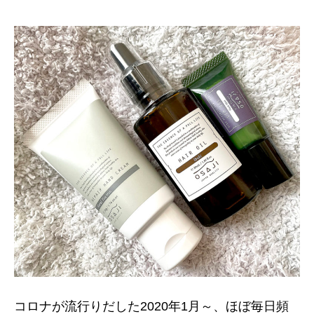
ー
ル
消
毒
で
荒
れ
た
手
の
ひ
ら
を
治
す
へ
の
コロナが流行りだした2020年1月～、ほぼ毎日頻