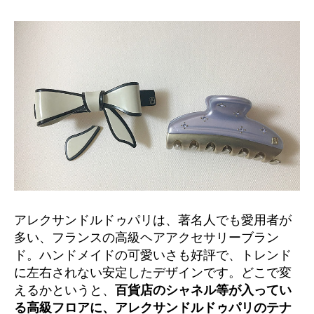
サ
ン
ド
ル
ド
ゥ
パ
リ】
修
理
費
は？
お
得
に
アレクサンドルドゥパリは、著名人でも愛用者が
購
多い、フランスの高級ヘアアクセサリーブラン
入
ド。ハンドメイドの可愛いさも好評で、トレンド
す
に左右されない安定したデザインです。どこで変
る
えるかというと、
百貨店のシャネル等が入ってい
に
る高級フロアに、アレクサンドルドゥパリのテナ
は？