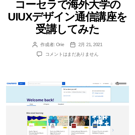
コーセラで海外大学の
ゴ
リ
UIUXデザイン通信講座を
ー
受講してみた
作成者:
Orie
2月 21, 2021
投
投
稿
稿
コ
コメントはまだありません
者
日
ー
セ
ラ
で
海
外
大
学
の
UIUX
デ
ザ