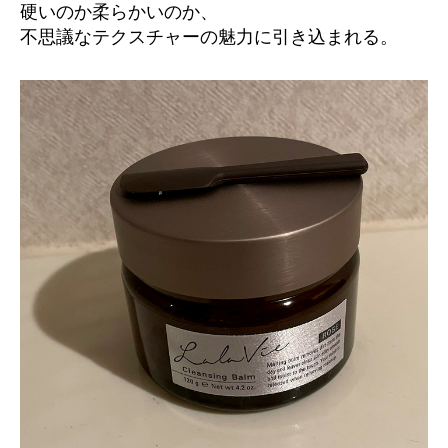
レ
硬いのか柔らかいのか、
ン
ン
不思議なテクスチャーの魅力に引き込まれる。
ジ
グ）
ン
グ
バ
ー
ム
期
間
限
定
ロ
ー
ズ
の
使
い
心
地
は？