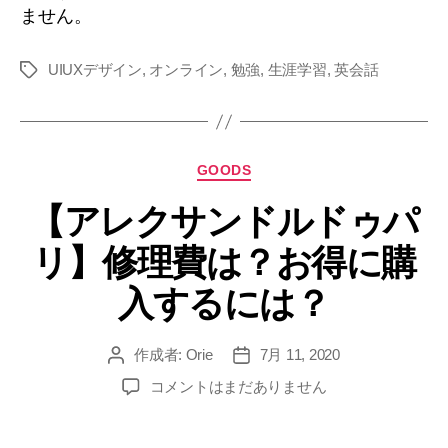
ません。
UIUXデザイン
,
オンライン
,
勉強
,
生涯学習
,
英会話
タ
グ
カ
GOODS
テ
【アレクサンドルドゥパ
ゴ
リ
リ】修理費は？お得に購
ー
入するには？
作成者:
Orie
7月 11, 2020
投
投
稿
稿
【ア
コメントはまだありません
者
日
レ
ク