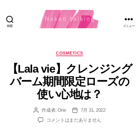
検索
メニュー
Naked
Talking（ネ
カ
COSMETICS
イ
テ
【Lala vie】クレンジング
ゴ
キ
リ
バーム期間限定ローズの
ー
ッ
使い心地は？
ド・
ト
作成者:
Orie
7月 31, 2022
投
投
稿
稿
【Lala
ー
コメントはまだありません
者
日
vie】
キ
ク