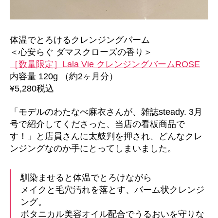
へ
の
体温でとろけるクレンジングバーム
＜心安らぐ ダマスクローズの香り＞
［数量限定］Lala Vie クレンジングバームROSE
内容量 120g （約2ヶ月分）
¥5,280税込
「モデルのわたなべ麻衣さんが、雑誌steady. 3月
号で紹介してくださった、当店の看板商品で
す！」と店員さんに太鼓判を押され、どんなクレ
ンジングなのか手にとってしまいました。
馴染ませると体温でとろけながら
メイクと毛穴汚れを落とす、バーム状クレンジ
ング。
ボタニカル美容オイル配合でうるおいを守りな