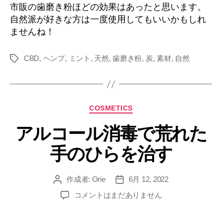
市販の歯磨き粉ほどの効果はあったと思います。
自然派が好きな方は一度使用してもいいかもしれ
ませんね！
CBD
,
ヘンプ
,
ミント
,
天然
,
歯磨き粉
,
炭
,
素材
,
自然
タ
グ
カ
COSMETICS
テ
アルコール消毒で荒れた
ゴ
リ
手のひらを治す
ー
作成者:
Orie
6月 12, 2022
投
投
稿
稿
ア
コメントはまだありません
者
日
ル
コ