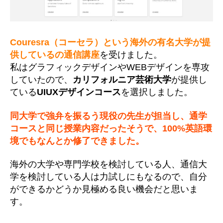
イ
ン
通
信
Couresra（コーセラ）という海外の有名大学が提
講
供しているの通信講座
を受けました。
座
私はグラフィックデザインやWEBデザインを専攻
を
していたので、
カリフォルニア芸術大学
が提供し
受
ている
UIUXデザインコース
を選択しました。
講
し
同大学で強弁を振るう現役の先生が担当し、通学
て
コースと同じ授業内容だったそうで、100%英語環
み
た
境でもなんとか修了できました。
へ
の
海外の大学や専門学校を検討している人、通信大
学を検討している人は力試しにもなるので、自分
ができるかどうか見極める良い機会だと思いま
す。