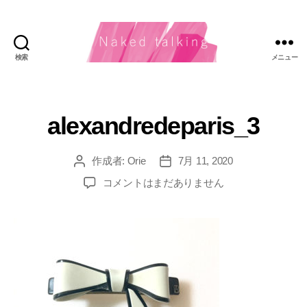
検索
メニュー
Naked
Talking（ネ
イ
キ
alexandredeparis_3
ッ
ド・
ト
作成者:
Orie
7月 11, 2020
投
投
ー
稿
稿
alexandredeparis_3
コメントはまだありません
キ
者
日
へ
ン
の
グ）