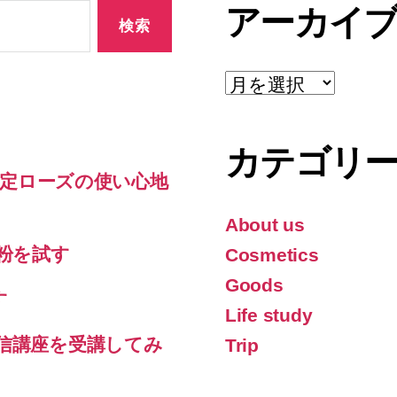
アーカイ
ア
ー
カ
イ
カテゴリ
ブ
間限定ローズの使い心地
About us
き粉を試す
Cosmetics
Goods
す
Life study
通信講座を受講してみ
Trip