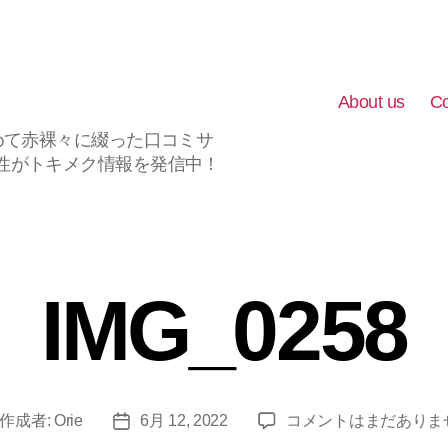
About us
Co
めて赤裸々に綴った口コミサ
性がトキメク情報を発信中！
IMG_0258
IMG_0258
作成者:
Orie
6月 12, 2022
コメントはまだありま
投
へ
稿