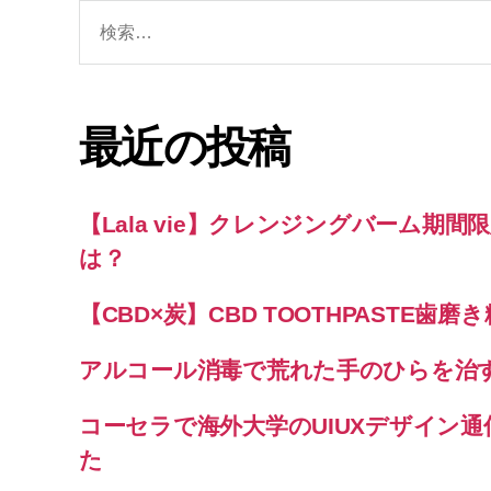
検
索
対
象:
最近の投稿
【Lala vie】クレンジングバーム期
は？
【CBD×炭】CBD TOOTHPASTE歯磨
アルコール消毒で荒れた手のひらを治
コーセラで海外大学のUIUXデザイン
た