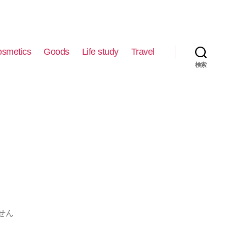
smetics
Goods
Life study
Travel
検索
せん