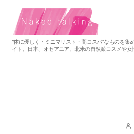
Naked
"体に優しく・ミニマリスト・高コスパ”なものを集
Talking（ネ
イト。日本、オセアニア、北米の自然派コスメや女
イ
キ
ッ
ド・
ト
ー
キ
ン
グ）
投
稿